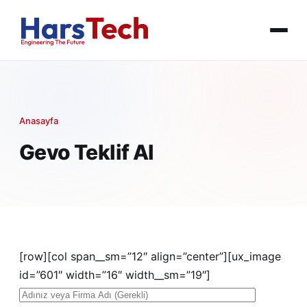
Anasayfa
Gevo Teklif Al
[row][col span__sm=”12″ align=”center”][ux_image
id=”601″ width=”16″ width__sm=”19″]