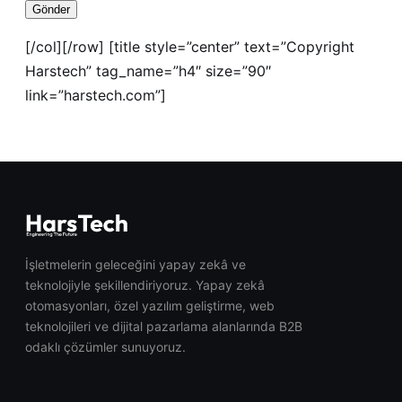
[/col][/row] [title style=”center” text=”Copyright
Harstech” tag_name=”h4″ size=”90″
link=”harstech.com”]
İşletmelerin geleceğini yapay zekâ ve
teknolojiyle şekillendiriyoruz. Yapay zekâ
otomasyonları, özel yazılım geliştirme, web
teknolojileri ve dijital pazarlama alanlarında B2B
odaklı çözümler sunuyoruz.